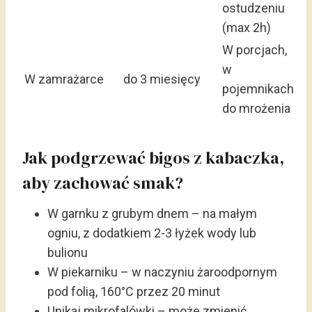
ostudzeniu
(max 2h)
W porcjach,
w
W zamrażarce
do 3 miesięcy
pojemnikach
do mrożenia
Jak podgrzewać bigos z kabaczka,
aby zachować smak?
W garnku z grubym dnem – na małym
ogniu, z dodatkiem 2-3 łyżek wody lub
bulionu
W piekarniku – w naczyniu żaroodpornym
pod folią, 160°C przez 20 minut
Unikaj mikrofalówki – może zmienić