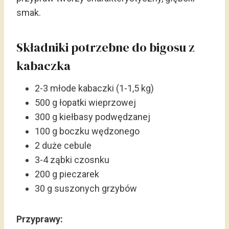
smak.
Składniki potrzebne do bigosu z
kabaczka
2-3 młode kabaczki (1-1,5 kg)
500 g łopatki wieprzowej
300 g kiełbasy podwędzanej
100 g boczku wędzonego
2 duże cebule
3-4 ząbki czosnku
200 g pieczarek
30 g suszonych grzybów
Przyprawy: