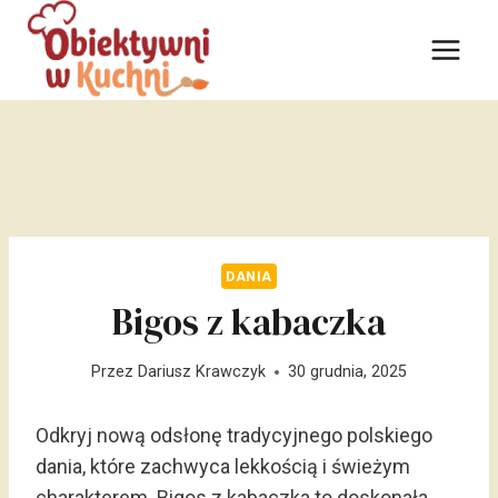
Przejdź
do
treści
DANIA
Bigos z kabaczka
Przez
Dariusz Krawczyk
30 grudnia, 2025
Odkryj nową odsłonę tradycyjnego polskiego
dania, które zachwyca lekkością i świeżym
charakterem. Bigos z kabaczka to doskonała