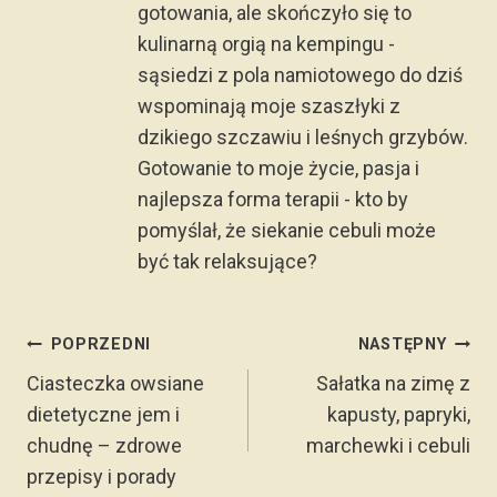
gotowania, ale skończyło się to
kulinarną orgią na kempingu -
sąsiedzi z pola namiotowego do dziś
wspominają moje szaszłyki z
dzikiego szczawiu i leśnych grzybów.
Gotowanie to moje życie, pasja i
najlepsza forma terapii - kto by
pomyślał, że siekanie cebuli może
być tak relaksujące?
Nawigacja
POPRZEDNI
NASTĘPNY
wpisu
Ciasteczka owsiane
Sałatka na zimę z
dietetyczne jem i
kapusty, papryki,
chudnę – zdrowe
marchewki i cebuli
przepisy i porady