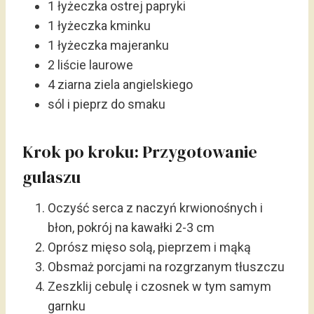
1 łyżeczka ostrej papryki
1 łyżeczka kminku
1 łyżeczka majeranku
2 liście laurowe
4 ziarna ziela angielskiego
sól i pieprz do smaku
Krok po kroku: Przygotowanie
gulaszu
Oczyść serca z naczyń krwionośnych i
błon, pokrój na kawałki 2-3 cm
Oprósz mięso solą, pieprzem i mąką
Obsmaż porcjami na rozgrzanym tłuszczu
Zeszklij cebulę i czosnek w tym samym
garnku