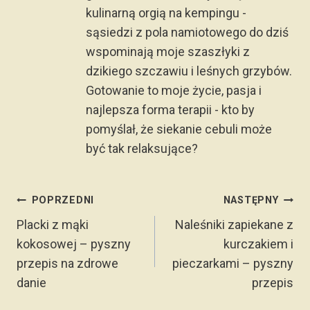
kulinarną orgią na kempingu -
sąsiedzi z pola namiotowego do dziś
wspominają moje szaszłyki z
dzikiego szczawiu i leśnych grzybów.
Gotowanie to moje życie, pasja i
najlepsza forma terapii - kto by
pomyślał, że siekanie cebuli może
być tak relaksujące?
Nawigacja
POPRZEDNI
NASTĘPNY
wpisu
Placki z mąki
Naleśniki zapiekane z
kokosowej – pyszny
kurczakiem i
przepis na zdrowe
pieczarkami – pyszny
danie
przepis