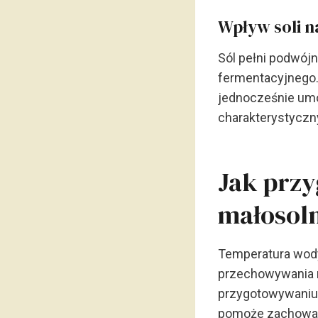
Wpływ soli n
Sól pełni podwójn
fermentacyjnego.
jednocześnie umo
charakterystyczn
Jak prz
małosol
Temperatura wody
przechowywania mo
przygotowywaniu 
pomoże zachować