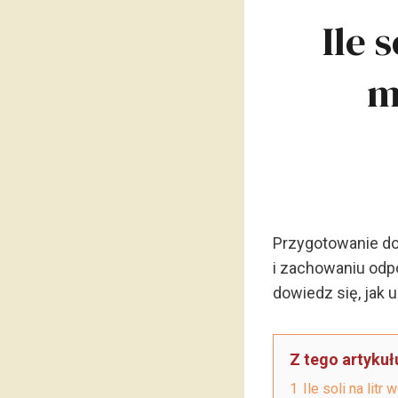
Ile 
m
Przygotowanie d
i zachowaniu odp
dowiedz się, jak 
Z tego artykuł
1
Ile soli na lit