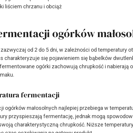
ki liściem chrzanu i obciąż
fermentacji ogórków małoso
zazwyczaj od 2 do 5 dni, w zależności od temperatury o
s charakteryzuje się pojawieniem się bąbelków dwutlen
sfermentowane ogórki zachowują chrupkość i nabierają 
smaku.
ratura fermentacji
ji ogórków małosolnych najlepiej przebiega w temperat
ry przyspieszają fermentację, jednak mogą spowodowa
 swoją charakterystyczną chrupkość. Niższe temperatury
ąc czas oczekiwania na gotowy produkt.