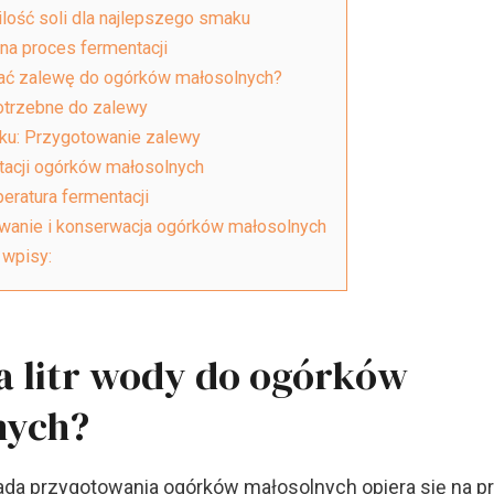
lość soli dla najlepszego smaku
na proces fermentacji
ać zalewę do ogórków małosolnych?
potrzebne do zalewy
oku: Przygotowanie zalewy
tacji ogórków małosolnych
eratura fermentacji
anie i konserwacja ogórków małosolnych
wpisy:
 na litr wody do ogórków
nych?
a przygotowania ogórków małosolnych opiera się na pro