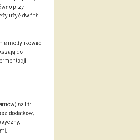
równo przy
ależy użyć dwóch
znie modyfikować
ększają do
ermentacji i
amów) na litr
bez dodatków,
asyczny,
mi.