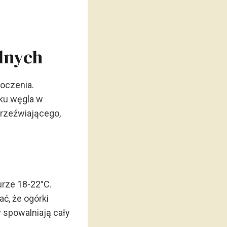
lnych
toczenia.
ku węgla w
orzeźwiającego,
urze 18-22°C.
ć, że ogórki
 spowalniają cały