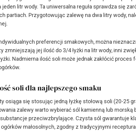
na jeden litr wody. Ta uniwersalna reguła sprawdza się za
ych partiach. Przygotowując zalewę na dwa litry wody, n
nej.
indywidualnych preferencji smakowych, można nieznac
rzy zmniejszają jej ilość do 3/4 łyżki na litr wody, inni zwi
yżki. Nadmierna ilość soli może jednak zakłócić proces f
ogórków.
ość soli dla najlepszego smaku
ty osiąga się stosując jedną łyżkę stołową soli (20-25 gr
owania zalewy warto wybierać sól kamienną lub morską 
y substancje przeciwzbrylające. Czysta sól gwarantuje kl
ogórków małosolnych, zgodny z tradycyjnymi receptura