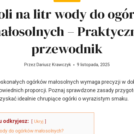
soli na litr wody do og
ałosolnych – Praktycz
przewodnik
Przez
Dariusz Krawczyk
9 listopada, 2025
oskonałych ogórków małosolnych wymaga precyzji w do
owiednich proporcji. Poznaj sprawdzone zasady przygot
uzyskać idealnie chrupiące ogórki o wyrazistym smaku.
u odkryjesz:
Ukryj
r wody do ogórków małosolnych?