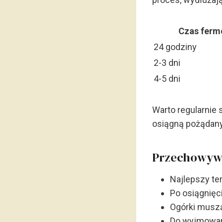
Czas ferm
24 godziny
2-3 dni
4-5 dni
Warto regularnie
osiągną pożądany
Przechowywa
Najlepszy te
Po osiągnięc
Ogórki muszą
Do wyjmowan