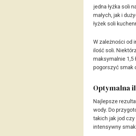
jedna łyżka soli 
małych, jak i duż
łyżek soli kuchen
W zależności od 
ilość soli. Niektó
maksymalnie 1,5 ł
pogorszyć smak 
Optymalna il
Najlepsze rezulta
wody. Do przygot
takich jak jod cz
intensywny smak 