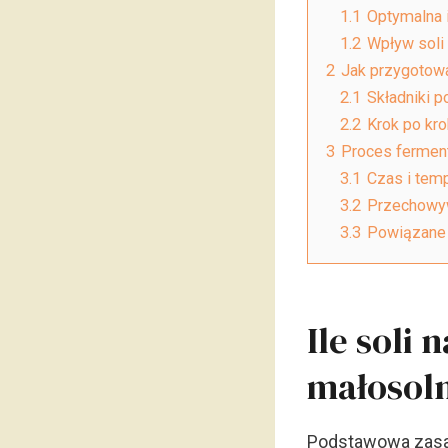
1.1
Optymalna i
1.2
Wpływ soli 
2
Jak przygotow
2.1
Składniki 
2.2
Krok po kr
3
Proces fermen
3.1
Czas i temp
3.2
Przechowyw
3.3
Powiązane 
Ile soli
małosol
Podstawowa zasad