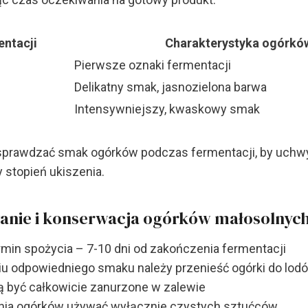
entacji
Charakterystyka ogórkó
Pierwsze oznaki fermentacji
Delikatny smak, jasnozielona barwa
Intensywniejszy, kwaskowy smak
 sprawdzać smak ogórków podczas fermentacji, by uchw
 stopień ukiszenia.
nie i konserwacja ogórków małosolnyc
rmin spożycia – 7-10 dni od zakończenia fermentacji
iu odpowiedniego smaku należy przenieść ogórki do lod
 być całkowicie zanurzone w zalewie
ia ogórków używać wyłącznie czystych sztućców