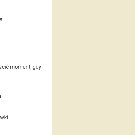
w
ycić moment, gdy
h
ówki