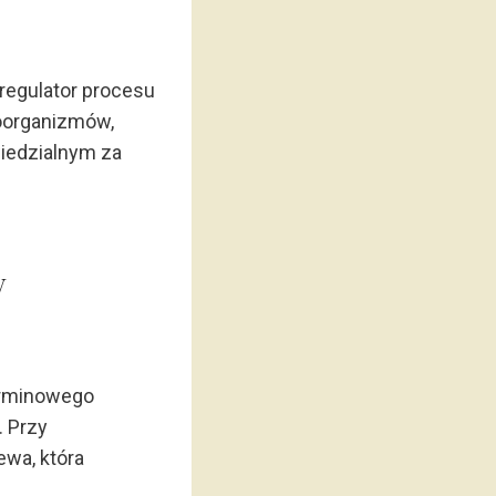
 regulator procesu
roorganizmów,
iedzialnym za
w
erminowego
. Przy
ewa, która