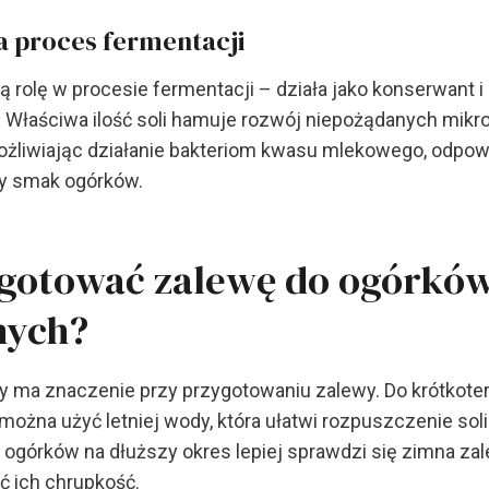
a proces fermentacji
ą rolę w procesie fermentacji – działa jako konserwant i
 Właściwa ilość soli hamuje rozwój niepożądanych mik
żliwiając działanie bakteriom kwasu mlekowego, odpow
y smak ogórków.
ygotować zalewę do ogórkó
nych?
 ma znaczenie przy przygotowaniu zalewy. Do krótkot
żna użyć letniej wody, która ułatwi rozpuszczenie soli
ogórków na dłuższy okres lepiej sprawdzi się zimna zal
 ich chrupkość.