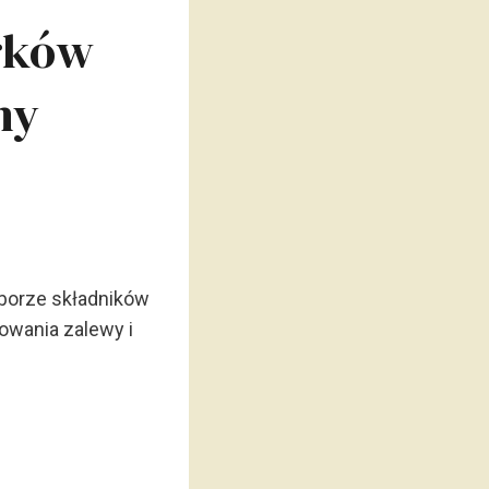
órków
ny
borze składników
owania zalewy i