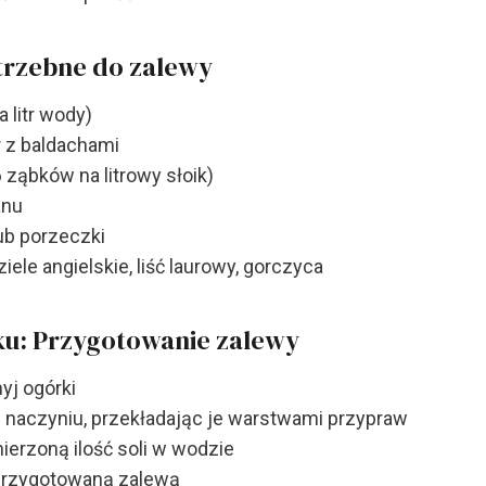
trzebne do zalewy
a litr wody)
 z baldachami
 ząbków na litrowy słoik)
anu
lub porzeczki
ziele angielskie, liść laurowy, gorczyca
ku: Przygotowanie zalewy
yj ogórki
w naczyniu, przekładając je warstwami przypraw
erzoną ilość soli w wodzie
 przygotowaną zalewą