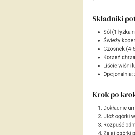
Składniki po
Sól (1 łyżka n
Świeży koper
Czosnek (4-6
Korzeń chrz
Liście wiśni 
Opcjonalnie: 
Krok po kro
Dokładnie um
Ułóż ogórki 
Rozpuść odmi
Zalej ogórki