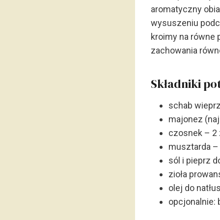
aromatyczny obiad
wysuszeniu podcz
kroimy na równe p
zachowania równo
Składniki p
schab wieprz
majonez (naj
czosnek – 2 
musztarda – 
sól i pieprz 
zioła prowan
olej do natł
opcjonalnie: 