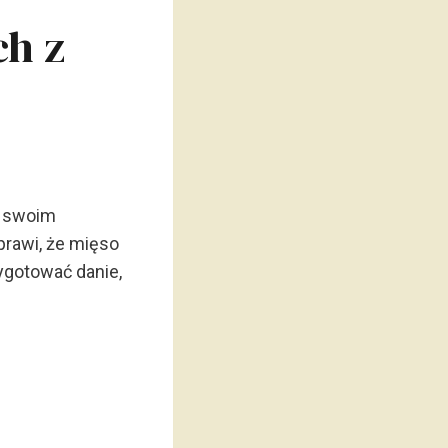
ch z
o swoim
rawi, że mięso
zygotować danie,