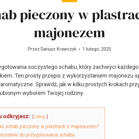
ab pieczony w plastra
majonezem
Przez
Dariusz Krawczyk
1 lutego, 2025
zygotowania soczystego schabu, który zachwyci każdeg
em. Ten prosty przepis z wykorzystaniem majonezu sp
i aromatyczne. Sprawdź, jak w kilku prostych krokach pr
ulubionym wyborem Twojej rodziny.
u odkryjesz:
Ukryj
ać schab pieczony w plastrach z majonezem?
potrzebne do przygotowania schabu