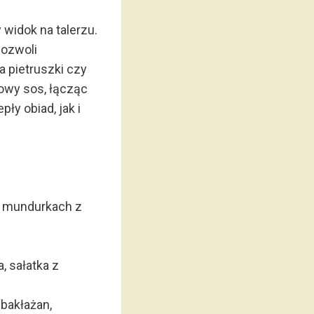
widok na talerzu.
pozwoli
 pietruszki czy
kowy sos, łącząc
ły obiad, jak i
 w mundurkach z
, sałatka z
 bakłażan,