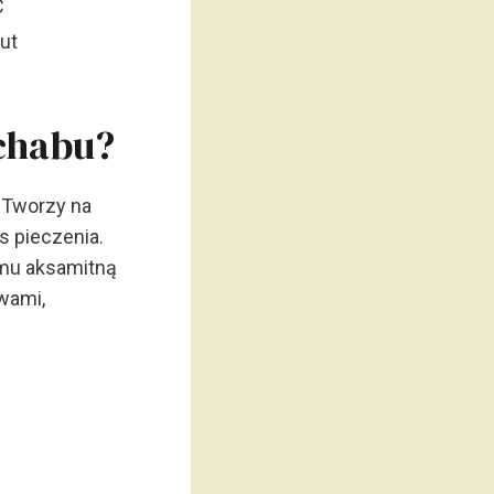
C
ut
chabu?
. Tworzy na
s pieczenia.
 mu aksamitną
wami,