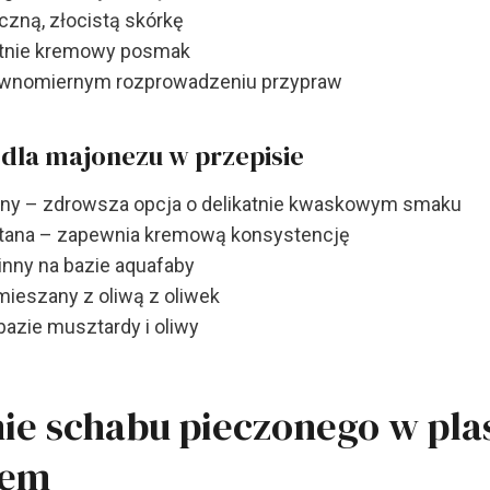
czną, złocistą skórkę
atnie kremowy posmak
wnomiernym rozprowadzeniu przypraw
dla majonezu w przepisie
alny – zdrowsza opcja o delikatnie kwaskowym smaku
tana – zapewnia kremową konsystencję
inny na bazie aquafaby
eszany z oliwą z oliwek
bazie musztardy i oliwy
e schabu pieczonego w plas
zem