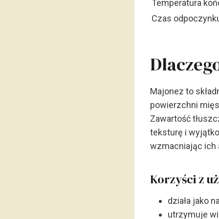
Temperatura koń
Czas odpoczynku
Dlaczeg
Majonez to skład
powierzchni mięs
Zawartość tłuszc
teksturę i wyjąt
wzmacniając ich 
Korzyści z u
działa jako 
utrzymuje w