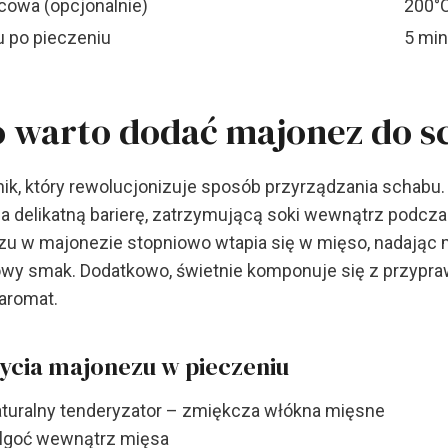
cowa (opcjonalnie)
200°
 po pieczeniu
5 min
o warto dodać majonez do s
nik, który rewolucjonizuje sposób przyrządzania schabu
a delikatną barierę, zatrzymującą soki wewnątrz podcza
zu w majonezie stopniowo wtapia się w mięso, nadając
kowy smak. Dodatkowo, świetnie komponuje się z przypra
aromat.
życia majonezu w pieczeniu
naturalny tenderyzator – zmiękcza włókna mięsne
ilgoć wewnątrz mięsa