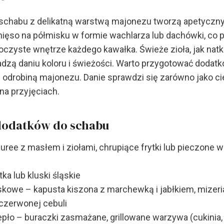
 schabu z delikatną warstwą majonezu tworzą apetyczny 
mięso na półmisku w formie wachlarza lub dachówki, co 
zyste wnętrze każdego kawałka. Świeże zioła, jak natka
adzą daniu koloru i świeżości. Warto przygotować dodat
z odrobiną majonezu. Danie sprawdzi się zarówno jako ciep
na przyjęciach.
dodatków do schabu
puree z masłem i ziołami, chrupiące frytki lub pieczone
tka lub kluski śląskie
kowe – kapusta kiszona z marchewką i jabłkiem, mizeria
czerwonej cebuli
epło – buraczki zasmażane, grillowane warzywa (cukinia,