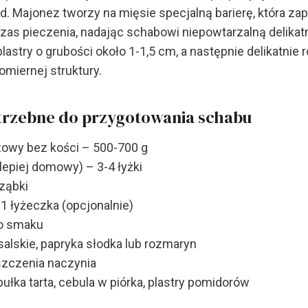
. Majonez tworzy na mięsie specjalną barierę, która za
as pieczenia, nadając schabowi niepowtarzalną delikat
lastry o grubości około 1-1,5 cm, a następnie delikatnie 
miernej struktury.
otrzebne do przygotowania schabu
owy bez kości – 500-700 g
lepiej domowy) – 3-4 łyżki
ząbki
1 łyżeczka (opcjonalnie)
do smaku
salskie, papryka słodka lub rozmaryn
uszczenia naczynia
bułka tarta, cebula w piórka, plastry pomidorów