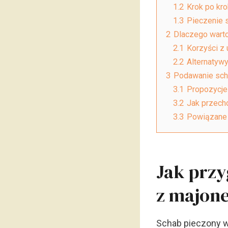
1.2
Krok po kr
1.3
Pieczenie s
2
Dlaczego wart
2.1
Korzyści z
2.2
Alternatyw
3
Podawanie sch
3.1
Propozycje
3.2
Jak przech
3.3
Powiązane 
Jak przy
z majon
Schab pieczony w