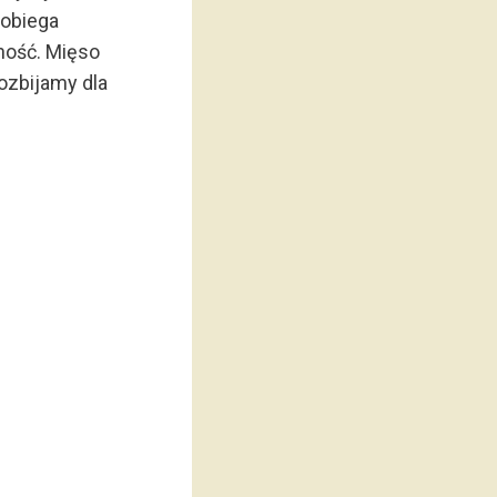
pobiega
ność. Mięso
rozbijamy dla