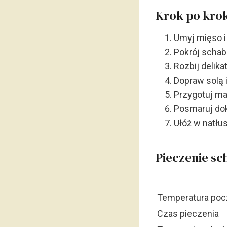
Krok po krok
Umyj mięso 
Pokrój schab 
Rozbij delika
Dopraw solą 
Przygotuj ma
Posmaruj dok
Ułóż w natł
Pieczenie sc
Temperatura po
Czas pieczenia