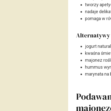
tworzy apety
nadaje delik
pomaga w ró
Alternatywy 
jogurt natur
kwaśna śmie
majonez rośl
hummus wymi
marynata na 
Podawani
majone