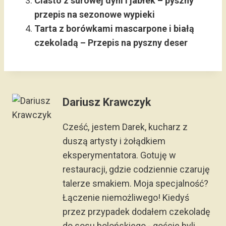
Ciasto z surowej dyni i jabłek – pyszny
przepis na sezonowe wypieki
Tarta z borówkami mascarpone i białą
czekoladą – Przepis na pyszny deser
Dariusz Krawczyk
Cześć, jestem Darek, kucharz z
duszą artysty i żołądkiem
eksperymentatora. Gotuję w
restauracji, gdzie codziennie czaruję
talerze smakiem. Moja specjalność?
Łączenie niemożliwego! Kiedyś
przez przypadek dodałem czekoladę
do sosu bolońskiego - goście byli