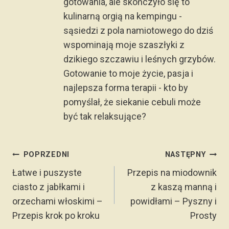
gotowania, ale skończyło się to
kulinarną orgią na kempingu -
sąsiedzi z pola namiotowego do dziś
wspominają moje szaszłyki z
dzikiego szczawiu i leśnych grzybów.
Gotowanie to moje życie, pasja i
najlepsza forma terapii - kto by
pomyślał, że siekanie cebuli może
być tak relaksujące?
Nawigacja
POPRZEDNI
NASTĘPNY
wpisu
Łatwe i puszyste
Przepis na miodownik
ciasto z jabłkami i
z kaszą manną i
orzechami włoskimi –
powidłami – Pyszny i
Przepis krok po kroku
Prosty