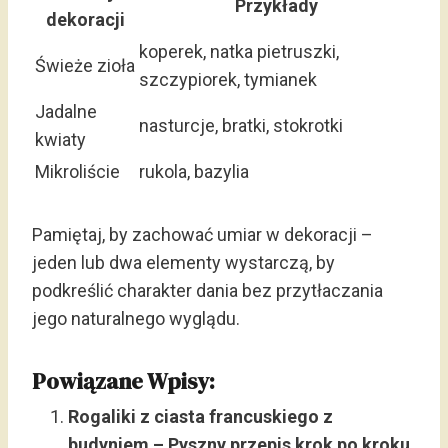
Przykłady
dekoracji
koperek, natka pietruszki,
Świeże zioła
szczypiorek, tymianek
Jadalne
nasturcje, bratki, stokrotki
kwiaty
Mikroliście
rukola, bazylia
Pamiętaj, by zachować umiar w dekoracji –
jeden lub dwa elementy wystarczą, by
podkreślić charakter dania bez przytłaczania
jego naturalnego wyglądu.
Powiązane Wpisy:
Rogaliki z ciasta francuskiego z
budyniem – Pyszny przepis krok po kroku