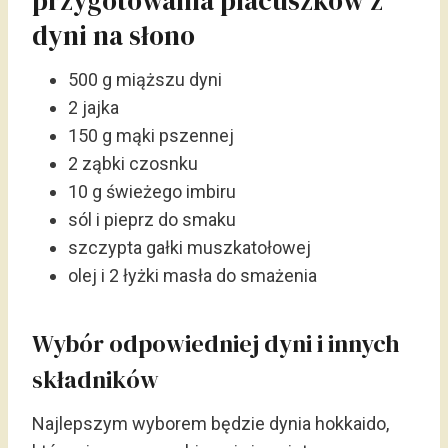
przygotowania placuszków z
dyni na słono
500 g miąższu dyni
2 jajka
150 g mąki pszennej
2 ząbki czosnku
10 g świeżego imbiru
sól i pieprz do smaku
szczypta gałki muszkatołowej
olej i 2 łyżki masła do smażenia
Wybór odpowiedniej dyni i innych
składników
Najlepszym wyborem będzie dynia hokkaido,